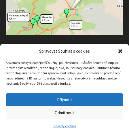
KONTAKT
Spravovat Souhlas s cookies
Abychom poskytli co nejlepší služby, používáme k ukládání a/nebo přístupu k
E-mail:
info@ekolorent.cz
informacím o zařízení, technologie jako jsou soubory cookies. Souhlas s těmito
technologiemi nám umožní zpracovávat údaje, jako je chování při procházení
Telefon:
+420 602 943 245
nebo jedinečná ID na tomto webu. Nesouhlas nebo odvolání souhlasu může
facebook.com/ekolorent.cz
nepříznivě ovlivnit určité vlastnosti a funkce.
Další informace
Přijmout
Odmítnout
Copyright ekolorent.cz. Všechna práva vyhrazena.
Proudly powered by
WordPress
.
|
Theme: Awaken by
ThemezHut
.
Zásady cookies