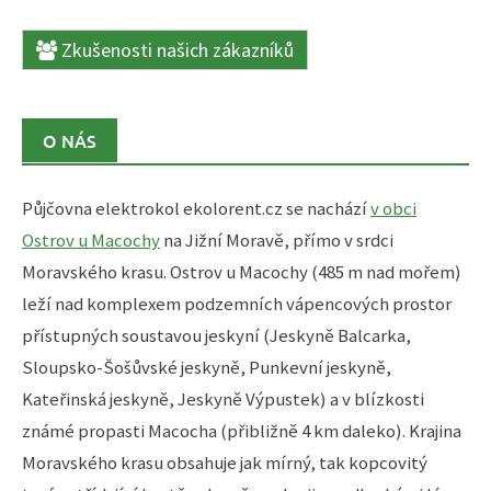
Zkušenosti našich zákazníků
O NÁS
Půjčovna elektrokol ekolorent.cz se nachází
v obci
Ostrov u Macochy
na Jižní Moravě, přímo v srdci
Moravského krasu. Ostrov u Macochy (485 m nad mořem)
leží nad komplexem podzemních vápencových prostor
přístupných soustavou jeskyní (Jeskyně Balcarka,
Sloupsko-Šošůvské jeskyně, Punkevní jeskyně,
Kateřinská jeskyně, Jeskyně Výpustek) a v blízkosti
známé propasti Macocha (přibližně 4 km daleko). Krajina
Moravského krasu obsahuje jak mírný, tak kopcovitý