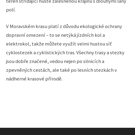
terén střídající hustě zalesněnou krajinu s dlouhými lány
polí.
V Moravském krasu platí z důvodu ekologické ochrany
dopravní omezení – to se netýká jízdních kol a
elektrokol, takže můžete využít velmi hustou síť
cyklostezek a cyklistických tras. Všechny trasy a stezky
jsou dobře značené, vedou nejen po silnicích a
zpevněných cestách, ale také po lesních stezkách v
nádherné krasové přírodě.