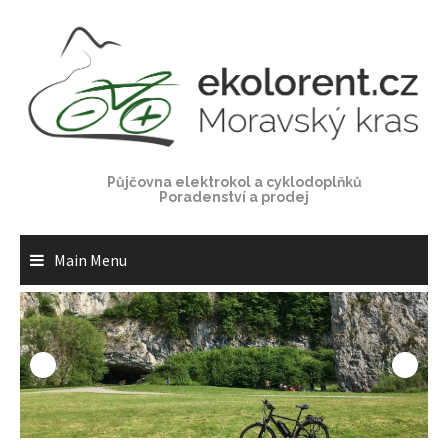
Skip
to
content
Půjčovna elektrokol a cyklodoplňků
Poradenství a prodej
Main Menu