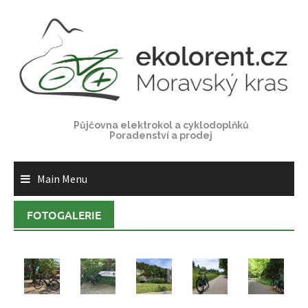
Skip
to
content
Půjčovna elektrokol a cyklodoplňků
Poradenství a prodej
Main Menu
FOTOGALERIE