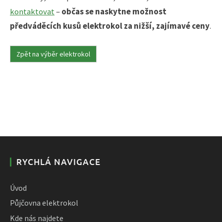
kontaktovat
–
občas se naskytne možnost
předváděcích kusů elektrokol za nižší, zajímavé ceny
.
Zpět na výběr elektrokol
RYCHLÁ NAVIGACE
Úvod
Půjčovna elektrokol
Kde nás najdete